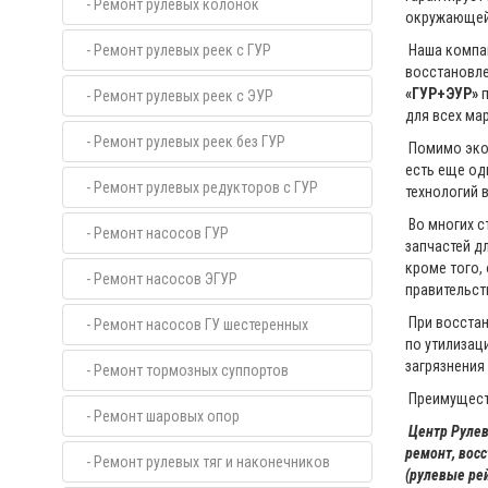
- Ремонт рулевых колонок
окружающей 
- Ремонт рулевых реек с ГУР
Наша компа
восстановле
«ГУР+ЭУР»
п
- Ремонт рулевых реек с ЭУР
для всех ма
- Ремонт рулевых реек без ГУР
Помимо экон
есть еще од
- Ремонт рулевых редукторов с ГУР
технологий 
Во многих с
- Ремонт насосов ГУР
запчастей д
кроме того,
- Ремонт насосов ЭГУР
правительст
При восстан
- Ремонт насосов ГУ шестеренных
по утилизац
загрязнения
- Ремонт тормозных суппортов
Преимуществ
- Ремонт шаровых опор
Центр Рулев
ремонт, вос
- Ремонт рулевых тяг и наконечников
(рулевые ре