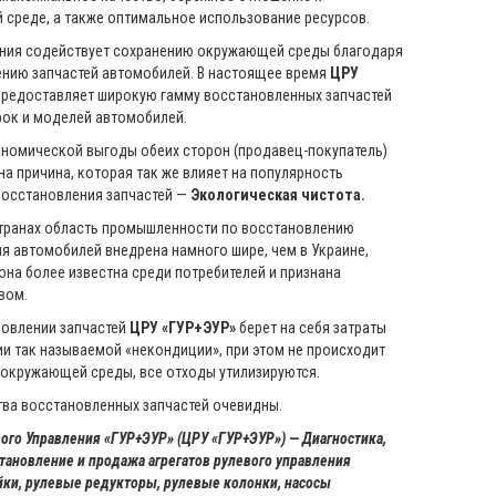
среде, а также оптимальное использование ресурсов.
ния содействует сохранению окружающей среды благодаря
нию запчастей автомобилей. В настоящее время
ЦРУ
редоставляет широкую гамму восстановленных запчастей
рок и моделей автомобилей.
омической выгоды обеих сторон (продавец-покупатель)
на причина, которая так же влияет на популярность
восстановления запчастей —
Экологическая чистота.
транах область промышленности по восстановлению
ля автомобилей внедрена намного шире, чем в Украине,
 она более известна среди потребителей и признана
вом.
овлении запчастей
ЦРУ «ГУР+ЭУР»
берет на себя затраты
ии так называемой «некондиции», при этом не происходит
 окружающей среды, все отходы утилизируются.
а восстановленных запчастей очевидны.
ого Управления «ГУР+ЭУР» (ЦРУ «ГУР+ЭУР») — Диагностика,
становление и продажа агрегатов рулевого управления
йки, рулевые редукторы, рулевые колонки, насосы