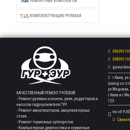
РЕМОНТНЫЕ КОМПЛЕКТЫ
КОМПЛЕКТУЮЩИЕ РУЛЕВАЯ
09699119
09899119
gureur.ki
г.Киев, у
(заезд со с
ул.Медовая, 
КАЧЕСТВЕННЫЙ РЕМОНТ РУЛЕВОЙ.
г.Киев и г.М
- Ремонт рулевых колонок, реек, редукторов и
123.
насосов гидроусилителя ГУР.
- Ремонт амортизаторов, амортизаторных
пн-сб 9:00
стоек.
Связат
- Ремонт тормозных суппоротов.
- Компьютерная диагностика и сервисные