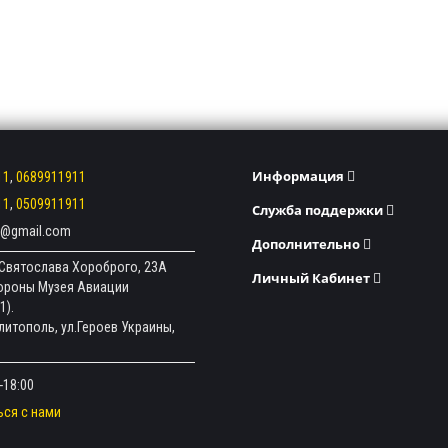
Информация
11
,
0689911911
11
,
0509911911
Служба поддержки
ev@gmail.com
Дополнительно
л.Святослава Хороброго, 23А
Личный Кабинет
тороны Музея Авиации
1).
елитополь, ул.Героев Украины,
-18:00
ься с нами