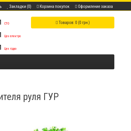
ь
Закладки (0)
Корзина покупок
Оформление заказа
11
Товаров: 0 (0 грн.)
СТО
11
Цех електро
11
Цех гідро
ителя руля ГУР