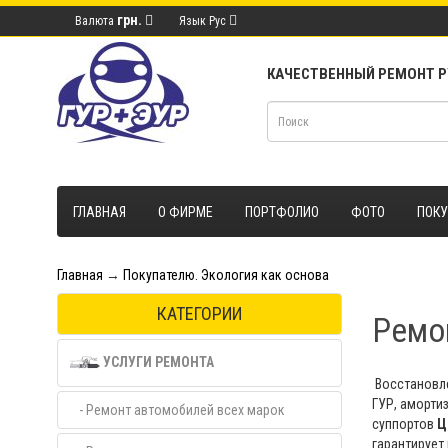
грн.
Валюта
Язык
Рус
КАЧЕСТВЕННЫЙ РЕМОНТ 
ГЛАВНАЯ
О ФИРМЕ
ПОРТФОЛИО
ФОТО
ПОК
Главная
→
Покупателю. Экология как основа
КАТЕГОРИИ
Ремон
УСЛУГИ РЕМОНТА
Восстановле
ГУР, аморти
- Ремонт автомобилей всех марок
суппортов
Ц
гарантирует