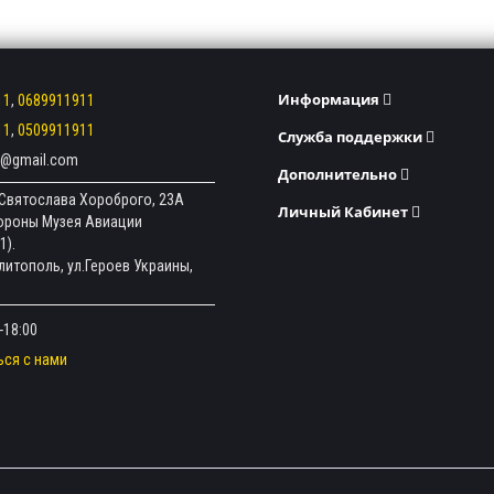
Информация
11
,
0689911911
11
,
0509911911
Служба поддержки
ev@gmail.com
Дополнительно
л.Святослава Хороброго, 23А
Личный Кабинет
тороны Музея Авиации
1).
елитополь, ул.Героев Украины,
-18:00
ься с нами