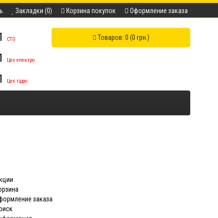
ь
Закладки (0)
Корзина покупок
Оформление заказа
11
Товаров: 0 (0 грн.)
СТО
11
Цех електро
11
Цех гідро
кции
орзина
формление заказа
оиск