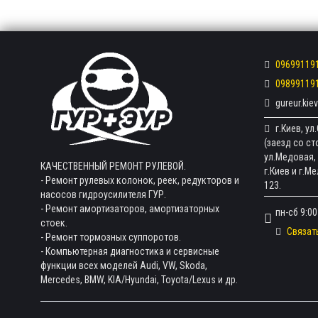
09699119
09899119
gureur.ki
г.Киев, у
(заезд со с
ул.Медовая, 
КАЧЕСТВЕННЫЙ РЕМОНТ РУЛЕВОЙ.
г.Киев и г.М
- Ремонт рулевых колонок, реек, редукторов и
123.
насосов гидроусилителя ГУР.
- Ремонт амортизаторов, амортизаторных
пн-сб 9:00
стоек.
Связат
- Ремонт тормозных суппоротов.
- Компьютерная диагностика и сервисные
функции всех моделей Audi, VW, Skoda,
Mercedes, BMW, KIA/Hyundai, Toyota/Lexus и др.