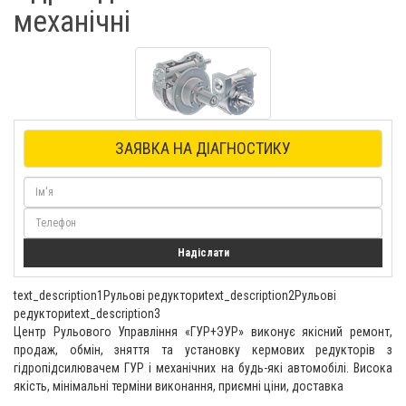
механічні
ЗАЯВКА НА ДІАГНОСТИКУ
Надіслати
text_description1Рульові редукториtext_description2Рульові
редукториtext_description3
Центр Рульового Управління «ГУР+ЭУР» виконує якісний ремонт,
продаж, обмін, зняття та установку кермових редукторів з
гідропідсилювачем ГУР і механічних на будь-які автомобілі. Висока
якість, мінімальні терміни виконання, приємні ціни, доставка