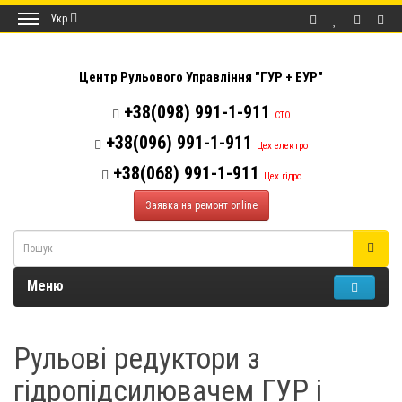
Укр
Центр Рульового Управління "ГУР + ЕУР"
+38(098) 991-1-911
СТО
+38(096) 991-1-911
Цех електро
+38(068) 991-1-911
Цех гідро
Заявка на ремонт online
Меню
Рульові редуктори з
гідропідсилювачем ГУР і