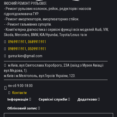
ЯКІСНИЙ РЕМОНТ РУЛЬОВОЇ.
- Ремонт рульових колонок, рейок, редукторів і насосів
гідропідсилювача ГУР.
- Ремонт амортизаторів, амортизаторних стійок.
- - Ремонт гальмівних супортів.
- Комп'ютерна діагностика і сервісні функції всіх моделей Audi, VW,
Skoda, Mercedes, BMW, KIA/Hyundai, Toyota/Lexus та ін
0969911911
,
0689911911
0989911911
,
0509911911
gureur.kiev@gmail.com
м.Київ, вул.Святослава Хороброго, 23А (заїзд з Музея Авіації
вул.Медова, 1).
м.Київ і м.Мелітополь, вул.Героїв України, 123.
пн-сб 9:00-18:00
Контакти
Інформація
Сервісні служби
Додатково
Обліковий запис