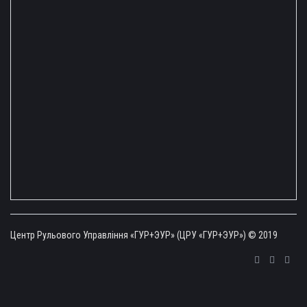
Центр Рульового Управління «ГУР+ЭУР» (ЦРУ «ГУР+ЭУР») © 2019