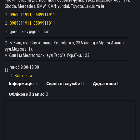
Skoda, Mercedes, BMW, KIA/Hyundai, Toyota/Lexus та ін
0969911911
,
0689911911
0989911911
,
0509911911
gureur.kiev@gmail.com
м.Київ, вул.Святослава Хороброго, 23А (заїзд з Музея Авіації
вул.Медова, 1).
м.Київ і м.Мелітополь, вул.Героїв України, 123.
пн-сб 9:00-18:00
Контакти
Інформація
Сервісні служби
Додатково
Обліковий запис