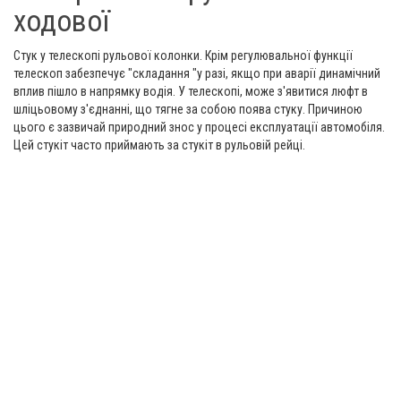
ходової
Стук у телескопі рульової колонки. Крім регулювальної функції
телескоп забезпечує "складання "у разі, якщо при аварії динамічний
вплив пішло в напрямку водія. У телескопі, може з'явитися люфт в
шліцьовому з'єднанні, що тягне за собою поява стуку. Причиною
цього є зазвичай природний знос у процесі експлуатації автомобіля.
Цей стукіт часто приймають за стукіт в рульовій рейці.