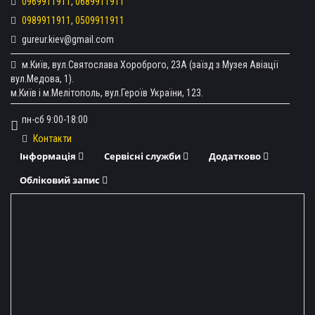
0969911911
,
0689911911
0989911911
,
0509911911
gureur.kiev@gmail.com
м.Київ, вул.Святослава Хороброго, 23А (заїзд з Музея Авіації
вул.Медова, 1).
м.Київ і м.Мелітополь, вул.Героїв України, 123.
пн-сб 9:00-18:00
Контакти
Інформація
Сервісні служби
Додатково
Обліковий запис