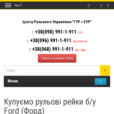
Укр
Центр Рульового Управління "ГУР + ЕУР"
+38(098) 991-1-911
СТО
+38(096) 991-1-911
Цех електро
+38(068) 991-1-911
Цех гідро
Заявка на ремонт online
Меню
Купуємо рульові рейки б/у
Ford (Форд)