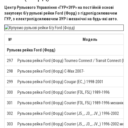
Центр Рульового Управління «ГУР+ЭУР» на постійній основі
закуповує б/у рульові рейки Ford (Форд) з гідропідсилювачем
ГУР, з електропідсилювачем ЭУР і механічні на будь-які авто.
№
Модель
Рульова рейка Ford (Форд)
297
Рульова рейка Ford (Форд) Tourneo Connect / Transit Connect (P65
298
Рульова рейка Ford (Форд) C-Max 2007-
299
Рульова рейка Ford (Форд) Cougar (EC_) 1998-2001
300
Рульова рейка Ford (Форд) Courier (F3L, F5L) 1989-1996
301
Рульова рейка Ford (Форд) Courier (F3L, F5L) 1989-1996 механіка
302
Рульова рейка Ford (Форд) Courier (J5_, J3_, JV_) 1996-2002
303
Рульова рейка Ford (Форд) Courier (J5_, J3_, JV_) 1996-2002 меха