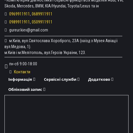
Skoda, Mercedes, BMW, KIA/Hyundai, Toyota/Lexus та ін
0969911911
,
0689911911
0989911911
,
0509911911
gureur.kiev@gmail.com
м.Київ, вул.Святослава Хороброго, 23А (заїзд з Музея Авіації
вул.Медова, 1).
м.Київ і м.Мелітополь, вул.Героїв України, 123.
пн-сб 9:00-18:00
Контакти
Інформація
Сервісні служби
Додатково
Обліковий запис