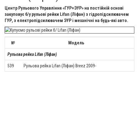
Центр Рульового Управління «ГУР+ЭУР» на постійній основі
закуповує б/у рульові рейки Lifan (Ліфан) з гідропідсилювачем
ГУР, з електропідсилювачем ЭУР і механічні на будь-які авто.
№
Модель
Рульова рейка Lifan (Ліфан)
539
Рульова рейка Lifan (Ліфан) Breez 2009-