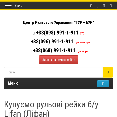
Укр
Центр Рульового Управління "ГУР + ЕУР"
+38(098) 991-1-911
СТО
+38(096) 991-1-911
Цех електро
+38(068) 991-1-911
Цех гідро
Заявка на ремонт online
Меню
Купуємо рульові рейки б/у
Lifan (Ліфан)