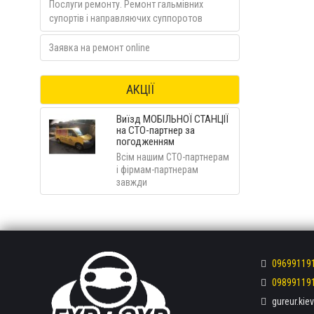
Послуги ремонту. Ремонт гальмівних
супортів і направляючих суппоротов
Заявка на ремонт online
АКЦІЇ
Виїзд МОБІЛЬНОЇ СТАНЦІЇ
на СТО-партнер за
погодженням
Всім нашим СТО-партнерам
і фірмам-партнерам
завжди
09699119
09899119
gureur.ki