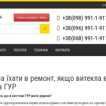
+38(098) 991-1-9
Ї
Заявка на ремонт online
+38(096) 991-1-9
+38(068) 991-1-9
ЄНТУ
ПОСЛУГИ
ТЕХНІЧНА
КОНТАКТИ
 їхати в ремонт, якщо витекла 
а ГУР
и, що в системі ГУР мало рідини?
чі гідропідсилювача керма, втрата рідини з системи проходить по одному і