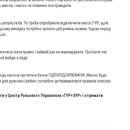
ть масла, і насос не повинен постраждати.
ь результатів. То треба спробувати відключити насос ГУР, щоб
цьому випадку потрібно зрізати цей ремінь ножем. Однак перед
ься.
атися їхати прямо і зайвий раз не маневрувати. Проїхати так
на вийде з ладу.
иходу насоса пустити в бачок ГІДРОПІДСИЛЮВАЧА. Масло буде
м для рульової рейки і потрібно дотримуватися правила описані
и у Центр Рульового Управління «ГУР+ЭУР» і отримати
.