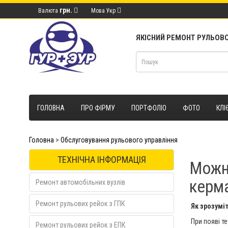
грн.
Валюта
Мова
Укр
ЯКІСНИЙ РЕМОНТ РУЛЬОВО
ГОЛОВНА
ПРО ФІРМУ
ПОРТФОЛІО
ФОТО
КЛІ
Головна
>
Обслуговування рульового управління
ТЕХНІЧНА ІНФОРМАЦІЯ
Можна
керм
Ремонт автомобільних вузлів
Ремонт рульових рейок з ГПК
Як зрозуміт
При появі те
Ремонт рульових рейок з ЕПК