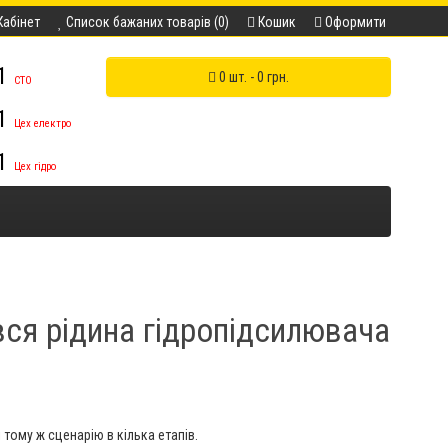
Кабінет
Список бажаних товарів (0)
Кошик
Оформити
11
0 шт. - 0 грн.
СТО
11
Цех електро
11
Цех гідро
вся рідина гідропідсилювача
 тому ж сценарію в кілька етапів.