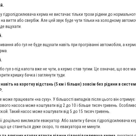
й.
 гідропідсилювача керма не вистачає тільки трохи рідини до нормального 
 на виття або свербіж. Але цей звук буде чути тільки на холодному автомоб
уде вщухати.
й.
ивання або гул не буде вщухати навіть при прогріванні автомобіля, а кермо 
рма.
й.
о гул з-під капота вже не чути, а кермо став тугим. Це означає, що все 
крити кришку бачка і заглянути туди.
, навіть на коротку відстань (5 км і більше) зовсім без рідини в сис
Р.
 може працювати «на суху». У більшості випадків після цього він отриму
вого насоса може коштувати від 2 до 10 і більше тисяч гривень. Особливо
кой. Такий насос може коштувати від 5 до 15 тисяч гривень.
ії доцільно викликати евакуатор. Або залити у бачок гідропідсилювача ке
кщо це станеться дуже скоро, то евакуатора не минути.
 та другому етапах втрати рідини гідропідсилювача керма
, рухатися