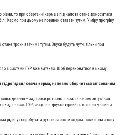
рівня, то при обертанні керма з під капота стане доноситися
ілі. Кермо при цьому не повинен ставати тугим. У міру прогріву
стане трохи ватним і тугим. Звуки будуть чутні тільки при
масло з системи ГУР вже витекло. Щоб переконатися в цьому,
темі гідропідсилювача керма, напевно обернеться зіпсованим
є пошкодження – задираки роторної пари, та не ремонтується.
 шкода насос ГУР, якщо він двуконтурний і стоїть на машині з
рма рідину і спробувати рухатися своїм ходом, поки вона знову
 своїм ходом все ж можна. Поки з-під капота при обертанні керма