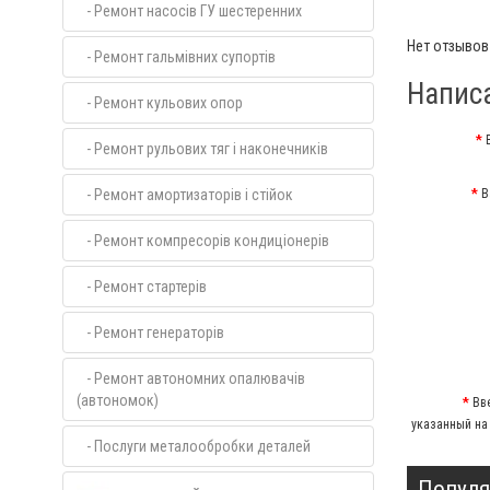
- Ремонт насосів ГУ шестеренних
Нет отзывов 
- Ремонт гальмівних супортів
Напис
- Ремонт кульових опор
- Ремонт рульових тяг і наконечників
- Ремонт амортизаторів і стійок
В
- Ремонт компресорів кондиціонерів
- Ремонт стартерів
- Ремонт генераторів
- Ремонт автономних опалювачів
(автономок)
Вв
указанный на
- Послуги металообробки деталей
Популя