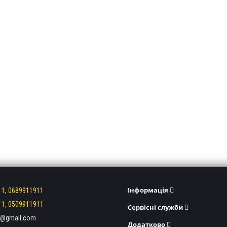
Інформація
11
,
0689911911
11
,
0509911911
Сервісні служби
ev@gmail.com
Додатково