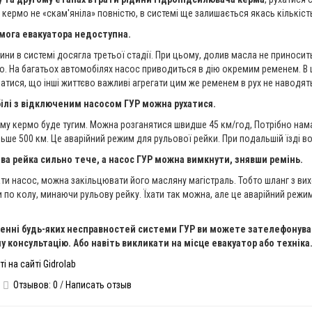
а кермо не «скам'яніла» повністю, в системі ще залишається якась кількіс
ога евакуатора недоступна.
ини в системі досягла третьої стадії. При цьому, долив масла не приносит
го. На багатьох автомобілях насос приводиться в дію окремим ременем. В 
атися, що інші життєво важливі агрегати цим же ременем в рух не наводят
ілі з відключеним насосом ГУР можна рухатися.
у кермо буде тугим. Можна розганятися швидше 45 км/год, Потрібно намаг
ьше 500 км. Це аварійний режим для рульової рейки. При подальшій їзді во
а рейка сильно тече, а насос ГУР можна вимкнути, знявши ремінь.
ти насос, можна закільцювати його масляну магістраль. Тобто шланг з в
по колу, минаючи рульову рейку. Їхати так можна, але це аварійний режи
енні будь-яких несправностей системи ГУР ви можете зателефонуват
 консультацію. Або навіть викликати на місце евакуатор або техніка
ті на сайті Gidrolab
Отзывов: 0
/
Написать отзыв