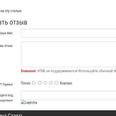
на эту статью.
ать отзыв
Ваше Имя:
аш отзыв:
Внимание:
HTML не поддерживается! Используйте обычный те
Плохо
Хорошо
Оценка:
едите код,
 картинке:
рні Статті