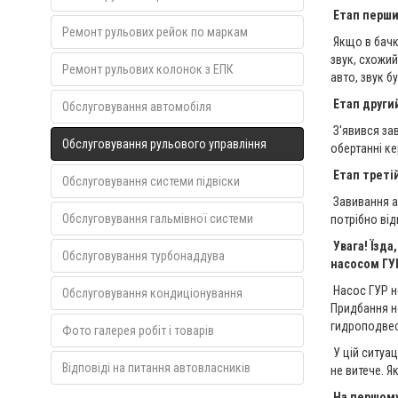
Етап перши
Ремонт рульових рейок по маркам
Якщо в бачку
звук, схожий
Ремонт рульових колонок з ЕПК
авто, звук б
Етап други
Обслуговування автомобіля
З'явився зав
Обслуговування рульового управління
обертанні ке
Етап треті
Обслуговування системи підвіски
Завивання аб
Обслуговування гальмівної системи
потрібно від
Увага!
Їзда
Обслуговування турбонаддува
насосом ГУ
Насос ГУР не
Обслуговування кондиціонування
Придбання но
гидроподвес
Фото галерея робіт і товарів
У цій ситуац
Відповіді на питання автовласників
не витече. Я
На першому