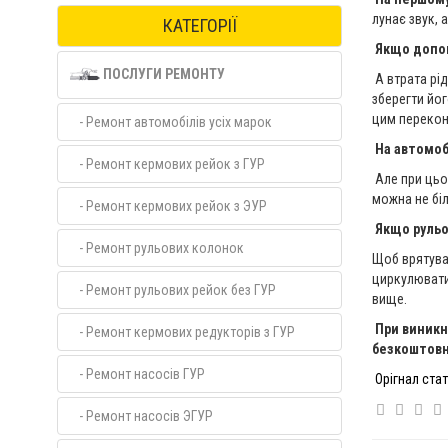
лунає звук, 
КАТЕГОРІЇ
Якщо допом
ПОСЛУГИ РЕМОНТУ
А втрата рід
зберегти йо
цим перекон
- Ремонт автомобілів усіх марок
На автомоб
- Ремонт кермових рейок з ГУР
Але при цьом
можна не біл
- Ремонт кермових рейок з ЭУР
Якщо рульов
- Ремонт рульових колонок
Щоб врятува
циркулювати 
- Ремонт рульових рейок без ГУР
вище.
При виникн
- Ремонт кермових редукторів з ГУР
безкоштовну
- Ремонт насосів ГУР
Орігнал стат
- Ремонт насосів ЭГУР