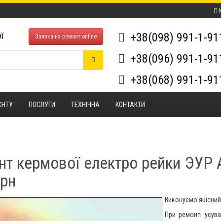
+38(098) 991-1-9
Ї
Заявка на ремонт online
+38(096) 991-1-9
+38(068) 991-1-9
ЄНТУ
ПОСЛУГИ
ТЕХНІЧНА
КОНТАКТИ
т кермової електро рейки ЭУР A
грн
Виконуємо якісний
При ремонті усува