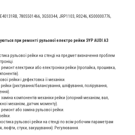
, E40131RB, 7805501466, 3GS0344, JRP1103, R0246, KS00000776,
уються при ремонті рульової електро рейки ЭУР AUDI A3
остика рульової рейки на стенді на предмет визначення проблем
троніці.
і ремонт електрики або електроніки рейки (пропайка, прошивка,
понентів).
ової рейки і дефектовка її механіки.
 рейки (рихтування/балансування, шліфування, полірування,
ення).
і заміна компонентів механіки рейки (опорний механізм, вал,
кної механізм, датчик моменту).
і ремонт або заміна рульової рейки.
рейки.
гностика рульової рейки на стенді по всім робочим параметрам
я, люфти, стуки, закушування). Регулювання.