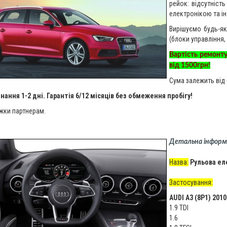
рейок: відсутніст
електронікою та ін
Вирішуємо будь-як
(блоки управління,
Вартість ремонт
від 1500грн!
Сума залежить від 
нання 1-2 дні. Гарантія 6/12 місяців без обмеження пробігу!
жки партнерам.
Детальна інформ
Назва:
Рульова еле
Застосування:
AUDI A3 (8P1) 201
1.9 TDI
1.6