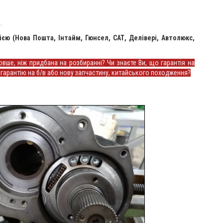
.
єю (Нова Пошта, Інтайм, Гюнсел, САТ, Делівері, Автолюкс,
ше, ніж придбана на розбиранні? Чи знаєте Ви, що гарантія на
у гарантію на б/в або нову запчастину, китайського походження?