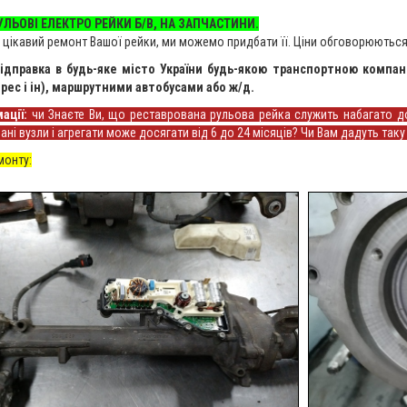
ЛЬОВІ ЕЛЕКТРО РЕЙКИ Б/В, НА ЗАПЧАСТИНИ.
 цікавий ремонт Вашої рейки, ми можемо придбати її. Ціни обговорюються
ідправка в будь-яке місто України будь-якою транспортною компані
рес і ін), маршрутними автобусами або ж/д.
ації:
чи Знаєте Ви, що реставрована рульова рейка служить набагато дов
ні вузли і агрегати може досягати від 6 до 24 місяців? Чи Вам дадуть так
монту: