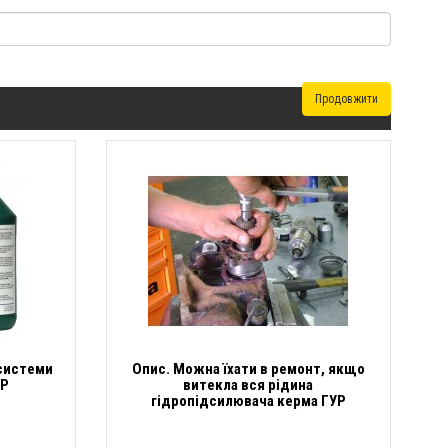
Продовжити
 системи
Опис. Можна їхати в ремонт, якщо
УР
витекла вся рідина
гідропідсилювача керма ГУР