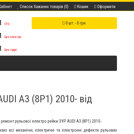
Кабінет
Список бажаних товарів (0)
Кошик
Оформити
11
0 шт. - 0 грн.
СТО
11
Цех електро
11
Цех гідро
UDI A3 (8P1) 2010- від
 ремонт рульової електро рейки ЭУР
AUDI A3 (8P1) 2010-
.
ємо всі механічні, електричні та електронні дефекти рульових