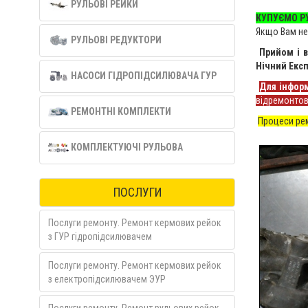
РУЛЬОВІ РЕЙКИ
КУПУЄМО РУ
Якщо Вам не
РУЛЬОВІ РЕДУКТОРИ
Прийом і в
Нічний Експ
НАСОСИ ГІДРОПІДСИЛЮВАЧА ГУР
Для інформ
відремонтова
РЕМОНТНІ КОМПЛЕКТИ
Процеси ре
КОМПЛЕКТУЮЧІ РУЛЬОВА
ПОСЛУГИ
Послуги ремонту. Ремонт кермових рейок
з ГУР гідропідсилювачем
Послуги ремонту. Ремонт кермових рейок
з електропідсилювачем ЭУР