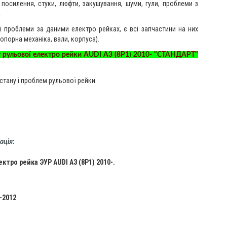
ь посилення, стуки, люфти, закушування, шуми, гули, проблеми з
.
і проблеми за даними електро рейках, є всі запчастини на них
 опорна механіка, вали, корпуса).
у рульової електро рейки AUDI A3 (8P1) 2010- "СТАНДАРТ"
стану і проблем рульової рейки.
ація:
ктро рейка ЭУР AUDI A3 (8P1) 2010-.
0-2012