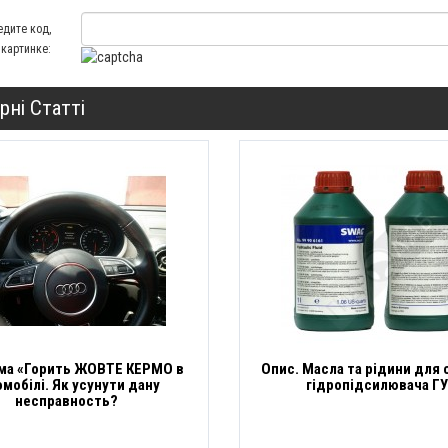
едите код,
 картинке:
рні Статті
ма «Горить ЖОВТЕ КЕРМО в
Опис. Масла та рідини для
омобілі. Як усунути дану
гідропідсилювача Г
несправность?