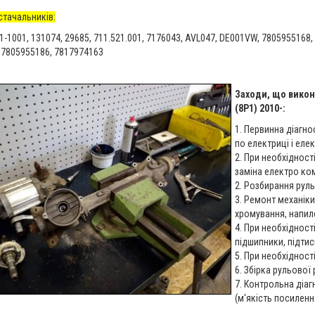
стачальників:
11-1001, 131074, 29685, 711.521.001, 7176043, AVL047, DE001VW, 7805955168
 7805955186, 7817974163
Заходи, що викон
(8P1) 2010-:
1. Первинна діагн
по електриці і елек
2. При необхідност
заміна електро ком
2. Розбирання руль
3. Ремонт механіки
хромування, напил
4. При необхідност
підшипники, підтис
5. При необхідност
6. Збірка рульової 
7. Контрольна діа
(м'якість посиленн