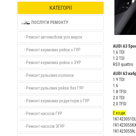
КАТЕГОРІЇ
ПОСЛУГИ РЕМОНТУ
- Ремонт автомобілів усіх марок
AUDI A3 Spor
- Ремонт кермових рейок з ГУР
1.6 TDI
1.2 TSI
- Ремонт кермових рейок з ЭУР
RS3 quattro
AUDI A3 кабр
- Ремонт рульових колонок
1.9 TDI
1.6
- Ремонт рульових рейок без ГУР
1.8 TFSI
2.0 TDI
- Ремонт кермових редукторів з ГУР
2.0 TFSI
Е коди:
- Ремонт насосів ГУР
1K1423051DL
1K1423055KX
- Ремонт насосів ЭГУР
1K1423055N,