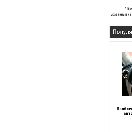
Вв
указанный на
Популя
Пробле
авт