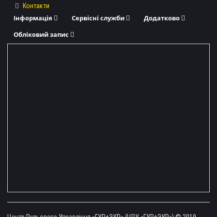
Контакти
Інформація
Сервісні служби
Додатково
Обліковий запис
Центр Рульового Управління «ГУР+ЭУР» (ЦРУ «ГУР+ЭУР») © 2019