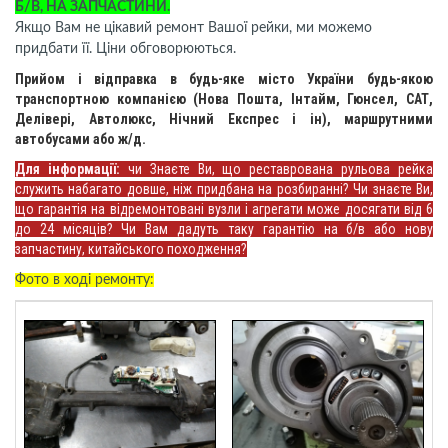
Б/В, НА ЗАПЧАСТИНИ.
Якщо Вам не цікавий ремонт Вашої рейки, ми можемо
придбати її. Ціни обговорюються.
Прийом і відправка в будь-яке місто України будь-якою
транспортною компанією (Нова Пошта, Інтайм, Гюнсел, САТ,
Делівері, Автолюкс, Нічний Експрес і ін), маршрутними
автобусами або ж/д.
Для інформації:
чи Знаєте Ви, що реставрована рульова рейка
служить набагато довше, ніж придбана на розбиранні? Чи знаєте Ви,
що гарантія на відремонтовані вузли і агрегати може досягати від 6
до 24 місяців? Чи Вам дадуть таку гарантію на б/в або нову
запчастину, китайського походження?
Фото в ході ремонту: