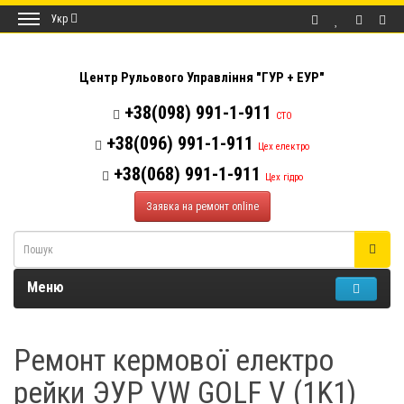
Укр
Центр Рульового Управління "ГУР + ЕУР"
+38(098) 991-1-911
СТО
+38(096) 991-1-911
Цех електро
+38(068) 991-1-911
Цех гідро
Заявка на ремонт online
Меню
Ремонт кермової електро
рейки ЭУР VW GOLF V (1K1)