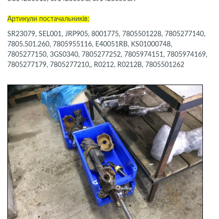
Артикули постачальників:
SR23079, SEL001, JRP905, 8001775, 7805501228, 7805277140,
7805.501.260, 7805955116, E40051RB, KS01000748,
7805277150, 3GS0340, 7805277252, 7805974151, 7805974169,
7805277179, 7805277210,, R0212, R0212B, 7805501262