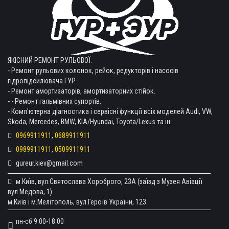
ЯКІСНИЙ РЕМОНТ РУЛЬОВОЇ.
- Ремонт рульових колонок, рейок, редукторів і насосів
гідропідсилювача ГУР.
- Ремонт амортизаторів, амортизаторних стійок.
- - Ремонт гальмівних супортів.
- Комп'ютерна діагностика і сервісні функції всіх моделей Audi, VW,
Skoda, Mercedes, BMW, KIA/Hyundai, Toyota/Lexus та ін
0969911911
,
0689911911
0989911911
,
0509911911
gureur.kiev@gmail.com
м.Київ, вул.Святослава Хороброго, 23А (заїзд з Музея Авіації
вул.Медова, 1).
м.Київ і м.Мелітополь, вул.Героїв України, 123.
пн-сб 9:00-18:00